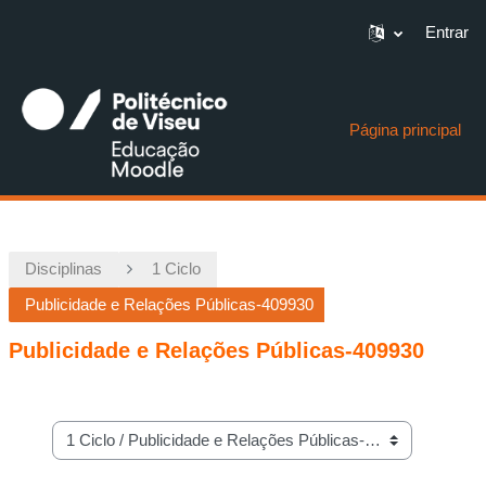
Entrar
Ir para o conteúdo principal
Página principal
Disciplinas
1 Ciclo
Publicidade e Relações Públicas-409930
Publicidade e Relações Públicas-409930
Categorias de disciplinas