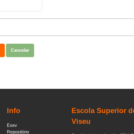
Info
Escola Superior 
Viseu
Esev
Repositório