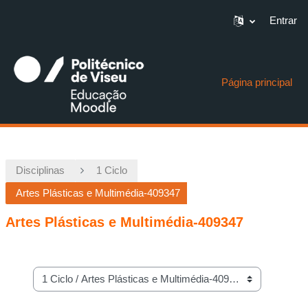
Entrar
Ir para o conteúdo principal
Página principal
Disciplinas
1 Ciclo
Artes Plásticas e Multimédia-409347
Artes Plásticas e Multimédia-409347
Categorias de disciplinas