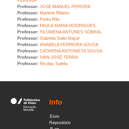
PEREIRA
Professor:
JOSÉ MANUEL PEREIRA
Professor:
Marlene Ribeiro
Professor:
Pedro Rito
Professor:
PAULA MARIA RODRIGUES
Professor:
FILOMENA ANTUNES SOBRAL
Professor:
Gabriela Sotto Mayor
Professor:
ANABELA FERREIRA SOUSA
Professor:
CATARINA ANTONIETA SOUSA
Professor:
IVAN JOSÉ TERRA
Professor:
Nicolau Tudela
Info
Esev
Repositório
B-on