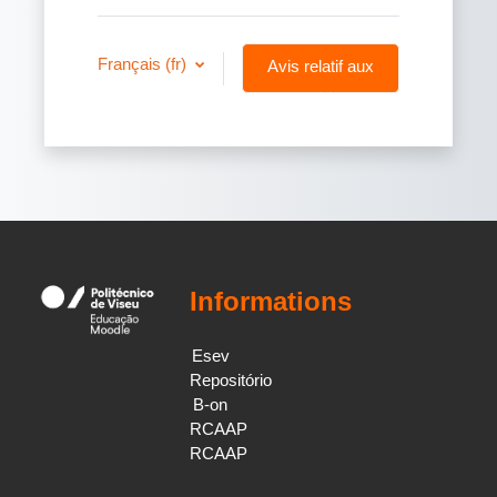
Français ‎(fr)‎
Avis relatif aux
cookies
Informations
Esev
Repositório
B-on
RCAAP
RCAAP