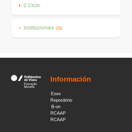
2 Ciclo
Institucionais
(20)
Información
Esev
Repositório
B-on
RCAAP
RCAAP