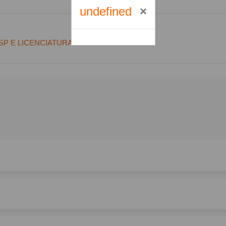
undefined
URL
P E LICENCIATURAS