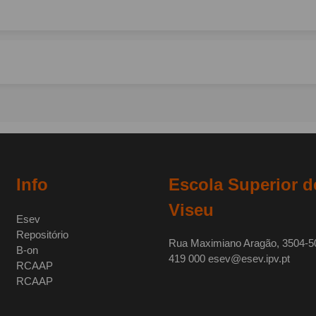
Info
Escola Superior 
Viseu
Esev
Repositório
Rua Maximiano Aragão, 3504-50
B-on
419 000 esev@esev.ipv.pt
RCAAP
RCAAP